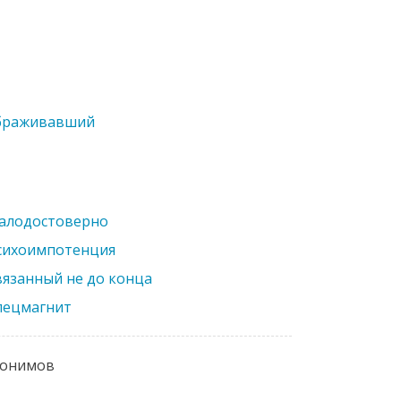
браживавший
алодостоверно
сихоимпотенция
вязанный не до конца
пецмагнит
нонимов