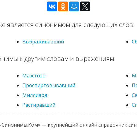
е является синонимом для следующих слов:
Выбраживавший
С
онимы к другим словам и выражениям:
Маэстозо
М
Проспиртовывавший
П
Миллиард
С
Растиравший
С
 «Синонимы.Ком» — крупнейший онлайн справочник си