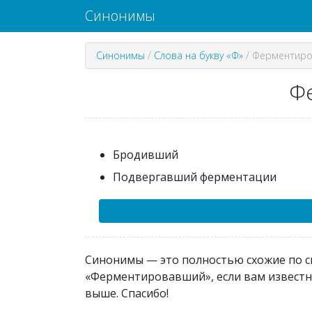
Синонимы
Синонимы
/
Слова на букву «Ф»
/
Ферментир
Ф
Бродивший
Подвергавший ферментации
Синонимы — это полностью схожие по см
«Ферментировавший», если вам известны
выше. Спасибо!