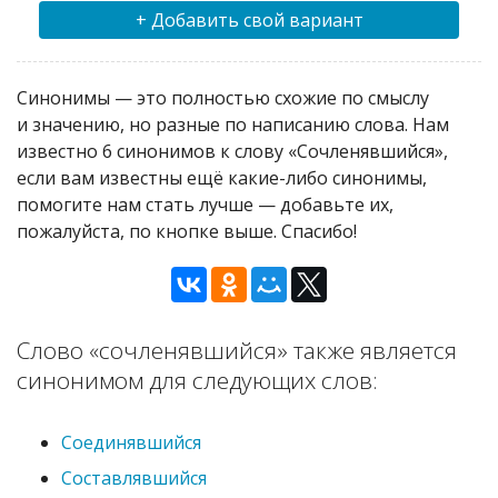
+ Добавить свой вариант
Синонимы — это полностью схожие по смыслу
и значению, но разные по написанию слова. Нам
известно 6 синонимов к слову «Сочленявшийся»,
если вам известны ещё какие-либо синонимы,
помогите нам стать лучше — добавьте их,
пожалуйста, по кнопке выше. Спасибо!
Слово «сочленявшийся» также является
синонимом для следующих слов:
Соединявшийся
Составлявшийся