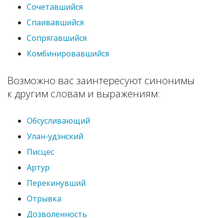
Сочетавшийся
Спаивавшийся
Сопрягавшийся
Комбинировавшийся
Возможно вас заинтересуют синонимы
к другим словам и выражениям:
Обсусливающий
Улан-удэнский
Писцес
Артур
Перекинувший
Отрывка
Дозволенность