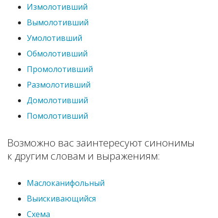
Измолотивший
Вымолотивший
Умолотивший
Обмолотивший
Промолотивший
Размолотивший
Домолотивший
Помолотивший
Возможно вас заинтересуют синонимы
к другим словам и выражениям:
Маслоканифольный
Выискивающийся
Схема