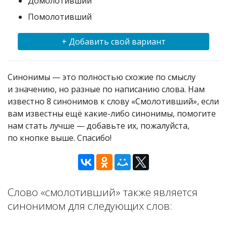
Домолотивший
Помолотивший
+ Добавить свой вариант
Синонимы — это полностью схожие по смыслу
и значению, но разные по написанию слова. Нам
известно 8 синонимов к слову «Смолотивший», если
вам известны ещё какие-либо синонимы, помогите
нам стать лучше — добавьте их, пожалуйста,
по кнопке выше. Спасибо!
Слово «смолотивший» также является
синонимом для следующих слов: