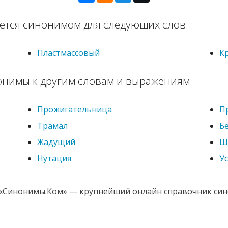
яется синонимом для следующих слов:
Пластмассовый
К
онимы к другим словам и выражениям:
Прожигательница
П
Трамал
Б
Жадущий
Щ
Нутация
У
 «Синонимы.Ком» — крупнейший онлайн справочник си