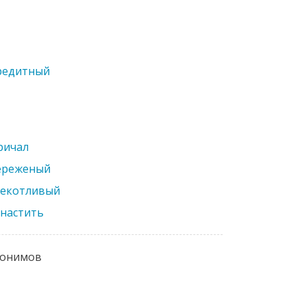
редитный
ричал
ереженый
екотливый
снастить
нонимов