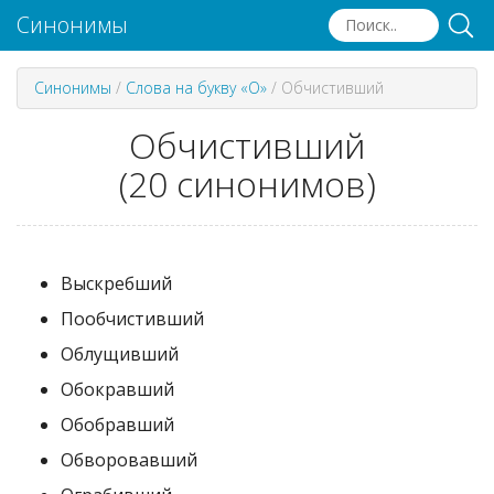
Синонимы
Синонимы
/
Слова на букву «О»
/
Обчистивший
Обчистивший
(20 синонимов)
Выскребший
Пообчистивший
Облущивший
Обокравший
Обобравший
Обворовавший