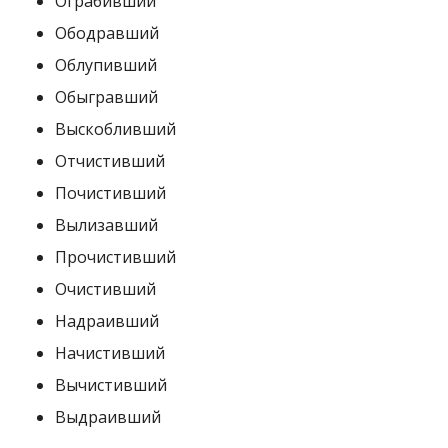
Ограбивший
Ободравший
Облупивший
Обыгравший
Выскобливший
Отчистивший
Почистивший
Вылизавший
Прочистивший
Очистивший
Надраивший
Начистивший
Вычистивший
Выдраивший