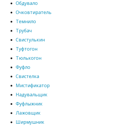
Обдувало
Очковтиратель
Темнило
Трубач
Свистулькин
Туфтогон
Тюлькогон
Фуфло
Свистелка
Мистификатор
Надувальщик
Фуфлыжник
Лажовщик
Ширмушник