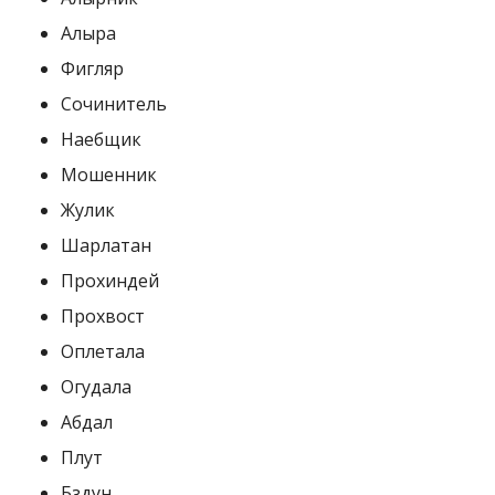
Алыра
Фигляр
Сочинитель
Наебщик
Мошенник
Жулик
Шарлатан
Прохиндей
Прохвост
Оплетала
Огудала
Абдал
Плут
Бздун