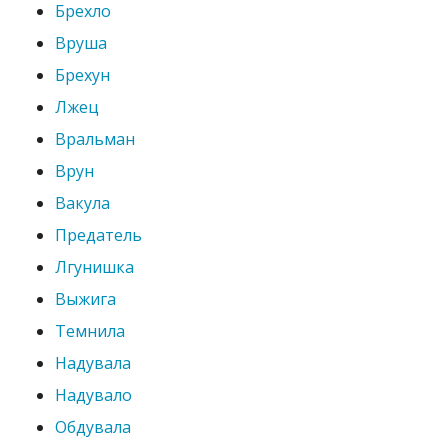
Брехло
Вруша
Брехун
Лжец
Вральман
Врун
Вакула
Предатель
Лгунишка
Выжига
Темнила
Надувала
Надувало
Обдувала