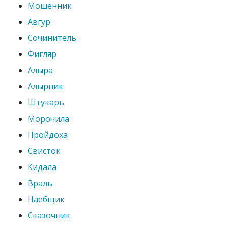
Мошенник
Авгур
Сочинитель
Фигляр
Алыра
Алырник
Штукарь
Морочила
Пройдоха
Свисток
Кидала
Враль
Наебщик
Сказочник