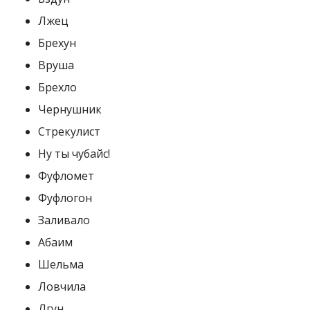
Лжец
Брехун
Вруша
Брехло
Чернушник
Стрекулист
Ну ты чубайс!
Фуфломет
Фуфлогон
Заливало
Абаим
Шельма
Ловчила
Лгун