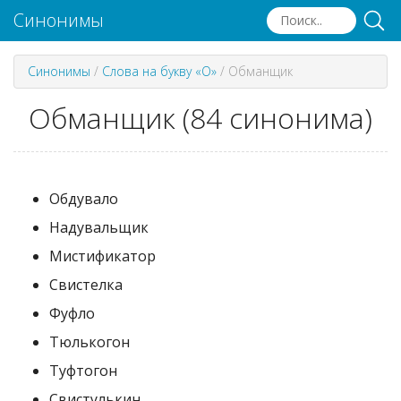
Синонимы
Синонимы
/
Слова на букву «О»
/
Обманщик
Обманщик (84 синонима)
Обдувало
Надувальщик
Мистификатор
Свистелка
Фуфло
Тюлькогон
Туфтогон
Свистулькин