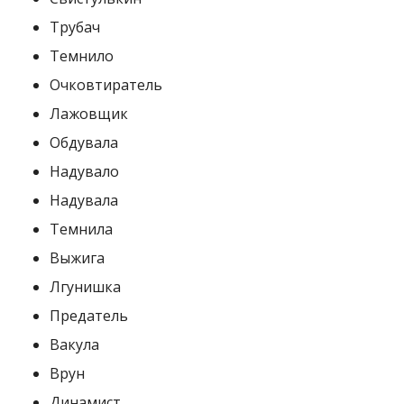
Трубач
Темнило
Очковтиратель
Лажовщик
Обдувала
Надувало
Надувала
Темнила
Выжига
Лгунишка
Предатель
Вакула
Врун
Динамист