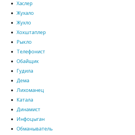
Хаслер
Жухало
Жухло
Хохштаплер
Рыкло
Телефонист
Обайщик
Гудила
Дема
Лихоманец
Катала
Динамист
Инфоцыган
Обманыватель