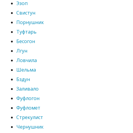
Эзоп
Свистун
Порнушник
Туфтарь
Бесогон
Лгун
Ловчила
Шельма
Бздун
Заливало
Фуфлогон
Фуфломет
Стрекулист
Чернушник