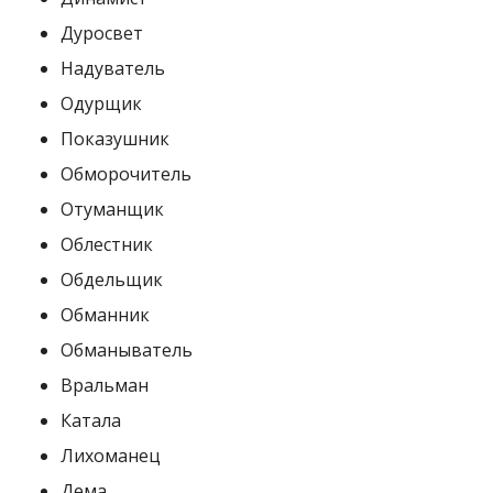
Дуросвет
Надуватель
Одурщик
Показушник
Обморочитель
Отуманщик
Облестник
Обдельщик
Обманник
Обманыватель
Вральман
Катала
Лихоманец
Дема