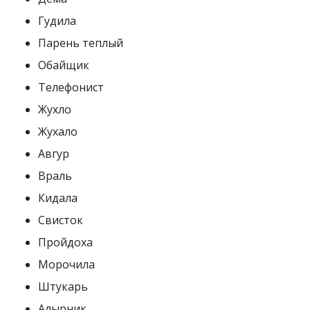
Гудила
Парень теплый
Обайщик
Телефонист
Жухло
Жухало
Авгур
Враль
Кидала
Свисток
Пройдоха
Морочила
Штукарь
Алырник