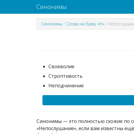
Синонимы
Синонимы
/
Слова на букву «Н»
/
Непослушан
Своеволие
Строптивость
Неподчинение
Синонимы — это полностью схожие по см
«Непослушание», если вам известны ещё