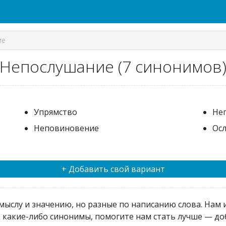
ие
Непослушание (7 синонимов
Упрямство
Не
Неповиновение
Ос
+ Добавить свой вариант
ыслу и значению, но разные по написанию слова. Нам и
 какие-либо синонимы, помогите нам стать лучше — доб