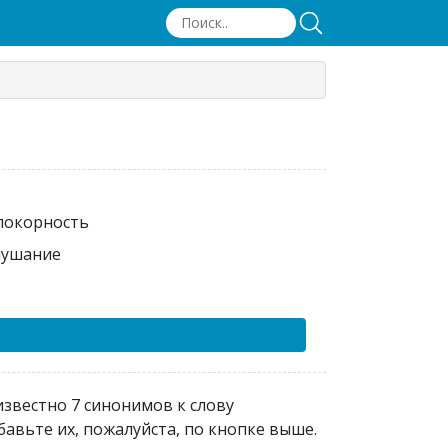
)
покорность
лушание
звестно 7 синонимов к слову
авьте их, пожалуйста, по кнопке выше.