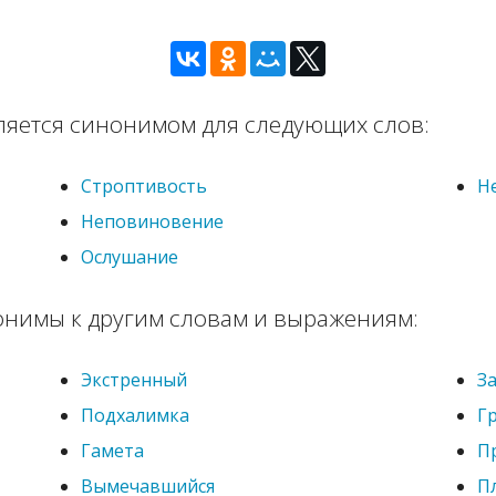
ляется синонимом для следующих слов:
Строптивость
Н
Неповиновение
Ослушание
онимы к другим словам и выражениям:
Экстренный
З
Подхалимка
Г
Гамета
П
Вымечавшийся
П