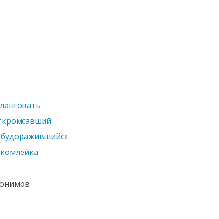
ланговать
ткромсавший
збудоражившийся
акомлейка
нонимов