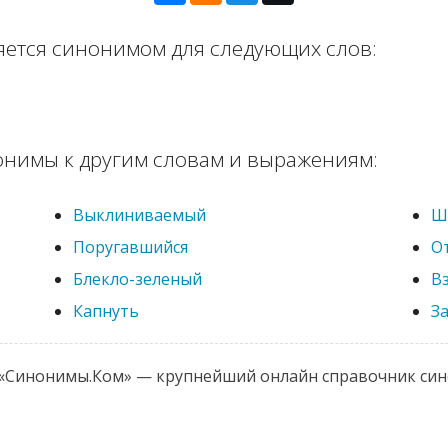
яется синонимом для следующих слов:
онимы к другим словам и выражениям:
Выклиниваемый
Ш
Поругавшийся
О
Блекло-зеленый
В
Капнуть
З
 «Синонимы.Ком» — крупнейший онлайн справочник си