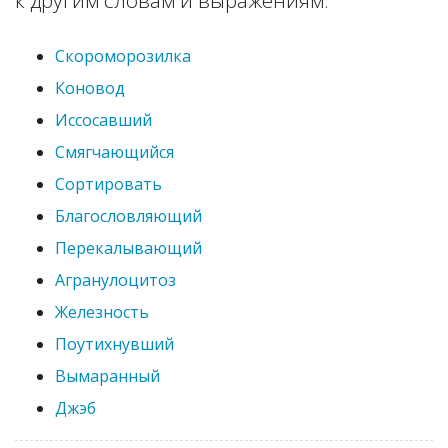
к другим словам и выражениям:
Скороморозилка
Коновод
Иссосавший
Смягчающийся
Сортировать
Благословляющий
Перекалывающий
Агранулоцитоз
Железность
Поутихнувший
Вымаранный
Джэб