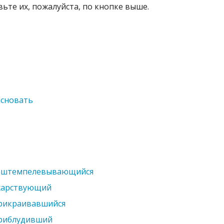
ьте их, пожалуйста, по кнопке выше.
асновать
аштемпелевывающийся
харствующий
рикраивавшийся
риблудивший