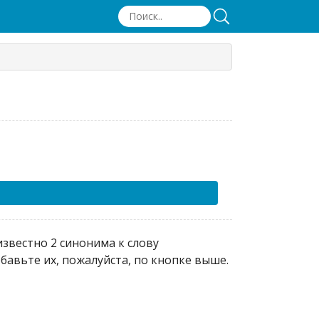
звестно 2 синонима к слову
бавьте их, пожалуйста, по кнопке выше.