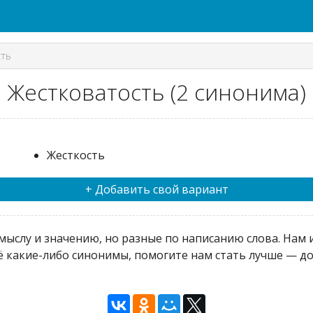
сть
Жестковатость (2 синонима)
Жесткость
+ Добавить свой вариант
ыслу и значению, но разные по написанию слова. Нам и
ё какие-либо синонимы, помогите нам стать лучше — до