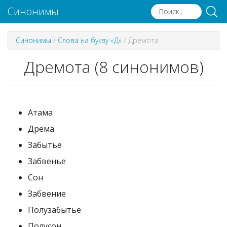
Синонимы
Синонимы
/
Слова на букву «Д»
/
Дремота
Дремота (8 синонимов)
Атама
Дрема
Забытье
Забвенье
Сон
Забвение
Полузабытье
Полусон