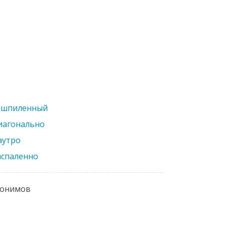
ашпиленный
иагонально
аутро
аспаленно
нонимов