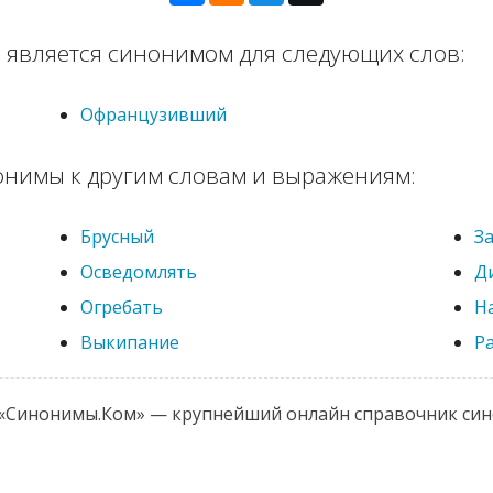
 является синонимом для следующих слов:
Офранцузивший
онимы к другим словам и выражениям:
Брусный
З
Осведомлять
Д
Огребать
Н
Выкипание
Р
 «Синонимы.Ком» — крупнейший онлайн справочник си