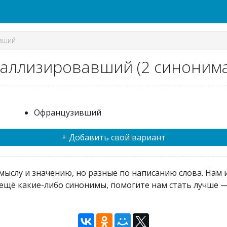
вший
Галлизировавший (2 синонима
Офранцузивший
+ Добавить свой вариант
ыслу и значению, но разные по написанию слова. Нам и
ещё какие-либо синонимы, помогите нам стать лучше — 