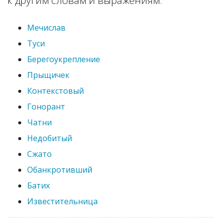
к другим словам и выражениям:
Мечислав
Туси
Берегоукрепление
Прыщичек
Контекстовый
Гонорант
Чатни
Недобитый
Сжато
Обанкротивший
Батих
Известительница