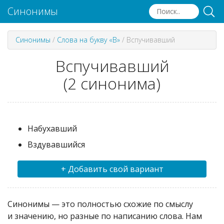
Синонимы
Синонимы
/
Слова на букву «В»
/
Вспучивавший
Вспучивавший
(2 синонима)
Набухавший
Вздувавшийся
+ Добавить свой вариант
Синонимы — это полностью схожие по смыслу
и значению, но разные по написанию слова. Нам