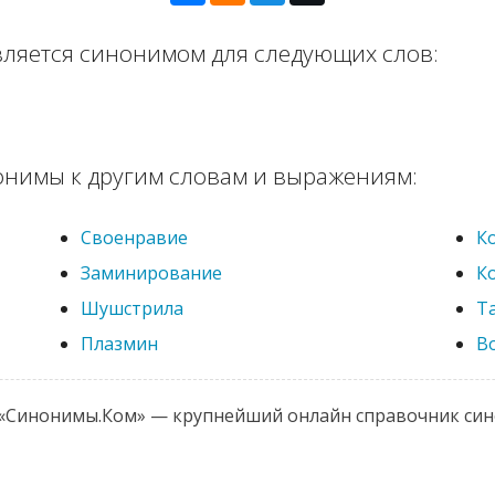
вляется синонимом для следующих слов:
онимы к другим словам и выражениям:
Своенравие
К
Заминирование
К
Шушстрила
Т
Плазмин
В
 «Синонимы.Ком» — крупнейший онлайн справочник си