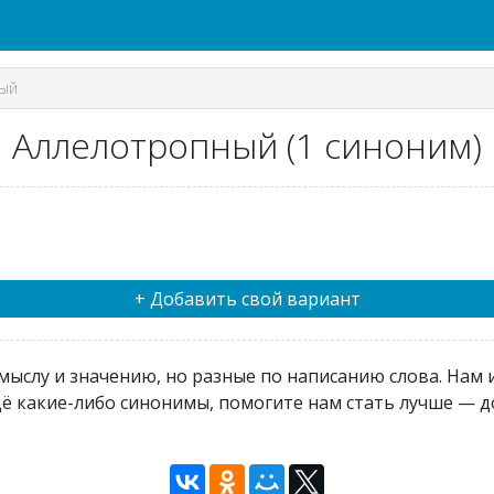
ый
Аллелотропный (1 синоним)
+ Добавить свой вариант
ыслу и значению, но разные по написанию слова. Нам и
ё какие-либо синонимы, помогите нам стать лучше — до