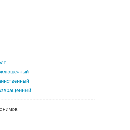
олт
оклюшечный
аинственный
озвращенный
нонимов